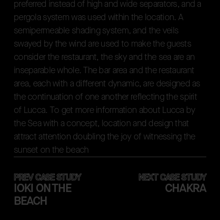
p
r
e
f
e
r
r
e
d
i
n
s
t
e
a
d
o
f
h
i
g
h
a
n
d
w
i
d
e
s
e
p
a
r
a
t
o
r
s
,
a
n
d
a
p
e
r
g
o
l
a
s
y
s
t
e
m
w
a
s
u
s
e
d
w
i
t
h
i
n
t
h
e
l
o
c
a
t
i
o
n
.
A
s
e
m
i
p
e
r
m
e
a
b
l
e
s
h
a
d
i
n
g
s
y
s
t
e
m
,
a
n
d
t
h
e
v
e
i
l
s
s
w
a
y
e
d
b
y
t
h
e
w
i
n
d
a
r
e
u
s
e
d
t
o
m
a
k
e
t
h
e
g
u
e
s
t
s
c
o
n
s
i
d
e
r
t
h
e
r
e
s
t
a
u
r
a
n
t
,
t
h
e
s
k
y
a
n
d
t
h
e
s
e
a
a
r
e
a
n
i
n
s
e
p
a
r
a
b
l
e
w
h
o
l
e
.
T
h
e
b
a
r
a
r
e
a
a
n
d
t
h
e
r
e
s
t
a
u
r
a
n
t
a
r
e
a
,
e
a
c
h
w
i
t
h
a
d
i
f
f
e
r
e
n
t
d
y
n
a
m
i
c
,
a
r
e
d
e
s
i
g
n
e
d
a
s
t
h
e
c
o
n
t
i
n
u
a
t
i
o
n
o
f
o
n
e
a
n
o
t
h
e
r
r
e
f
l
e
c
t
i
n
g
t
h
e
s
p
i
r
i
t
o
f
L
u
c
c
a
.
T
o
g
e
t
m
o
r
e
i
n
f
o
r
m
a
t
i
o
n
a
b
o
u
t
L
u
c
c
a
b
y
t
h
e
S
e
a
w
i
t
h
a
c
o
n
c
e
p
t
,
l
o
c
a
t
i
o
n
a
n
d
d
e
s
i
g
n
t
h
a
t
a
t
t
r
a
c
t
a
t
t
e
n
t
i
o
n
d
o
u
b
l
i
n
g
t
h
e
j
o
y
o
f
w
i
t
n
e
s
s
i
n
g
t
h
e
Space usage has been one of the area
s
u
n
s
e
t
o
n
t
h
e
b
e
a
c
h
PREV CASE STUDY
NEXT CASE STUDY
IOKI ON THE
CHAKRA
BEACH