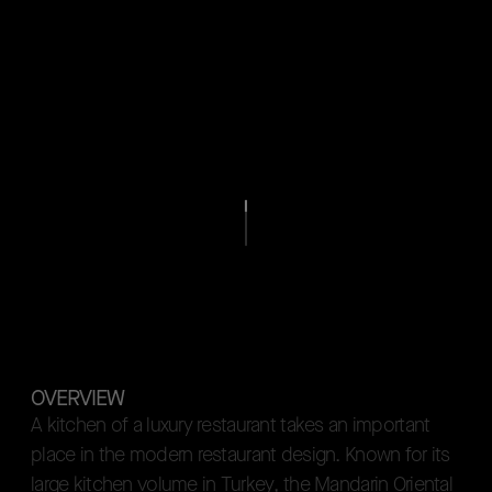
OVERVIEW
A
k
i
t
c
h
e
n
o
f
a
l
u
x
u
r
y
r
e
s
t
a
u
r
a
n
t
t
a
k
e
s
a
n
i
m
p
o
r
t
a
n
t
p
l
a
c
e
i
n
t
h
e
m
o
d
e
r
n
r
e
s
t
a
u
r
a
n
t
d
e
s
i
g
n
.
K
n
o
w
n
f
o
r
i
t
s
l
a
r
g
e
k
i
t
c
h
e
n
v
o
l
u
m
e
i
n
T
u
r
k
e
y
,
t
h
e
M
a
n
d
a
r
i
n
O
r
i
e
n
t
a
l