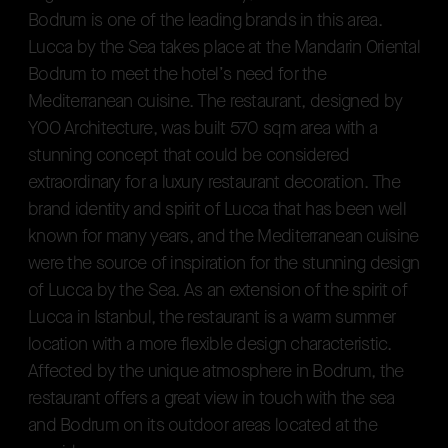
B
o
d
r
u
m
i
s
o
n
e
o
f
t
h
e
l
e
a
d
i
n
g
b
r
a
n
d
s
i
n
t
h
i
s
a
r
e
a
.
L
u
c
c
a
b
y
t
h
e
S
e
a
t
a
k
e
s
p
l
a
c
e
a
t
t
h
e
M
a
n
d
a
r
i
n
O
r
i
e
n
t
a
l
B
o
d
r
u
m
t
o
m
e
e
t
t
h
e
h
o
t
e
l
’
s
n
e
e
d
f
o
r
t
h
e
M
e
d
i
t
e
r
r
a
n
e
a
n
c
u
i
s
i
n
e
.
T
h
e
r
e
s
t
a
u
r
a
n
t
,
d
e
s
i
g
n
e
d
b
y
Y
O
O
A
r
c
h
i
t
e
c
t
u
r
e
,
w
a
s
b
u
i
l
t
5
7
0
s
q
m
a
r
e
a
w
i
t
h
a
s
t
u
n
n
i
n
g
c
o
n
c
e
p
t
t
h
a
t
c
o
u
l
d
b
e
c
o
n
s
i
d
e
r
e
d
e
x
t
r
a
o
r
d
i
n
a
r
y
f
o
r
a
l
u
x
u
r
y
r
e
s
t
a
u
r
a
n
t
d
e
c
o
r
a
t
i
o
n
.
T
h
e
b
r
a
n
d
i
d
e
n
t
i
t
y
a
n
d
s
p
i
r
i
t
o
f
L
u
c
c
a
t
h
a
t
h
a
s
b
e
e
n
w
e
l
l
k
n
o
w
n
f
o
r
m
a
n
y
y
e
a
r
s
,
a
n
d
t
h
e
M
e
d
i
t
e
r
r
a
n
e
a
n
c
u
i
s
i
n
e
w
e
r
e
t
h
e
s
o
u
r
c
e
o
f
i
n
s
p
i
r
a
t
i
o
n
f
o
r
t
h
e
s
t
u
n
n
i
n
g
d
e
s
i
g
n
o
f
L
u
c
c
a
b
y
t
h
e
S
e
a
.
A
s
a
n
e
x
t
e
n
s
i
o
n
o
f
t
h
e
s
p
i
r
i
t
o
f
L
u
c
c
a
i
n
I
s
t
a
n
b
u
l
,
t
h
e
r
e
s
t
a
u
r
a
n
t
i
s
a
w
a
r
m
s
u
m
m
e
r
l
o
c
a
t
i
o
n
w
i
t
h
a
m
o
r
e
f
l
e
x
i
b
l
e
d
e
s
i
g
n
c
h
a
r
a
c
t
e
r
i
s
t
i
c
.
A
f
f
e
c
t
e
d
b
y
t
h
e
u
n
i
q
u
e
a
t
m
o
s
p
h
e
r
e
i
n
B
o
d
r
u
m
,
t
h
e
r
e
s
t
a
u
r
a
n
t
o
f
f
e
r
s
a
g
r
e
a
t
v
i
e
w
i
n
t
o
u
c
h
w
i
t
h
t
h
e
s
e
a
a
n
d
B
o
d
r
u
m
o
n
i
t
s
o
u
t
d
o
o
r
a
r
e
a
s
l
o
c
a
t
e
d
a
t
t
h
e