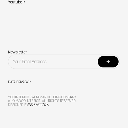
Youtube
→
Newsletter
→
DATA PRIVACY
→
YOO INTERIOR IS A MIMAR HOLDING COMPANY.
©2026 YOO INTERIOR, ALL RIGHTS RESERVED.
WORKATTACK
DESIGNED BY