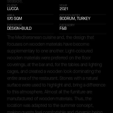
A kitchen of a luxury restaurant takes an importan
s
e
a
s
i
d
e
.
CLIENT
YEAR
LUCCA
2021
AREA
CITY,COUNTRY
570 SQM
BODRUM, TURKEY
EXPERTISE
CATEGORY
DESIGN+BUILD
F&B
T
h
e
M
e
d
i
t
e
r
r
a
n
e
a
n
c
u
i
s
i
n
e
a
n
d
,
t
h
e
d
e
s
i
g
n
t
h
a
t
f
o
c
u
s
e
s
o
n
w
o
o
d
e
n
m
a
t
e
r
i
a
l
s
h
a
v
e
b
e
c
o
m
e
s
u
p
p
l
e
m
e
n
t
a
r
y
t
o
o
n
e
a
n
o
t
h
e
r
.
L
i
g
h
t
-
c
o
l
o
u
r
e
d
w
o
o
d
e
n
m
a
t
e
r
i
a
l
s
w
e
r
e
p
r
e
f
e
r
r
e
d
o
n
t
h
e
f
l
o
o
r
c
o
v
e
r
i
n
g
s
,
a
t
t
h
e
b
a
r
a
n
d
,
f
o
r
t
h
e
t
a
b
l
e
s
a
n
d
l
i
g
h
t
i
n
g
c
a
g
e
s
,
a
n
d
c
r
e
a
t
e
d
a
w
o
o
d
e
n
l
o
o
k
d
o
m
i
n
a
t
i
n
g
t
h
e
e
n
t
i
r
e
a
r
e
a
o
f
t
h
e
r
e
s
t
a
u
r
a
n
t
.
S
t
o
n
e
s
w
i
t
h
a
n
a
t
u
r
a
l
s
u
r
f
a
c
e
w
e
r
e
u
s
e
d
t
o
h
i
g
h
l
i
g
h
t
a
n
d
,
b
r
i
n
g
a
d
i
f
f
e
r
e
n
c
e
t
o
t
h
i
s
a
t
m
o
s
p
h
e
r
e
.
A
l
m
o
s
t
a
l
l
t
h
e
f
u
r
n
i
t
u
r
e
a
r
e
m
a
n
u
f
a
c
t
u
r
e
d
o
f
w
o
o
d
e
n
m
a
t
e
r
i
a
l
s
.
T
h
u
s
,
t
h
e
l
o
c
a
t
i
o
n
w
a
s
a
d
a
p
t
e
d
t
o
t
h
e
s
u
m
m
e
r
c
o
n
c
e
p
t
,
m
a
k
i
n
g
g
u
e
s
t
s
f
e
e
l
c
o
m
f
o
r
t
a
b
l
e
a
n
d
d
y
n
a
m
i
c
b
e
i
n
g