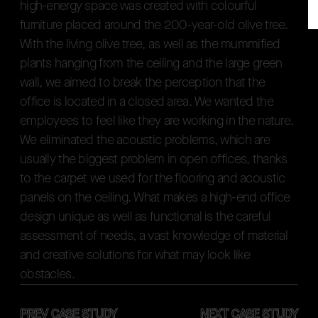
h
i
g
h
-
e
n
e
r
g
y
s
p
a
c
e
w
a
s
c
r
e
a
t
e
d
w
i
t
h
c
o
l
o
u
r
f
u
l
f
u
r
n
i
t
u
r
e
p
l
a
c
e
d
a
r
o
u
n
d
t
h
e
2
0
0
-
y
e
a
r
-
o
l
d
o
l
i
v
e
t
r
e
e
.
W
i
t
h
t
h
e
l
i
v
i
n
g
o
l
i
v
e
t
r
e
e
,
a
s
w
e
l
l
a
s
t
h
e
m
u
m
m
i
f
i
e
d
p
l
a
n
t
s
h
a
n
g
i
n
g
f
r
o
m
t
h
e
c
e
i
l
i
n
g
a
n
d
t
h
e
l
a
r
g
e
g
r
e
e
n
w
a
l
l
,
w
e
a
i
m
e
d
t
o
b
r
e
a
k
t
h
e
p
e
r
c
e
p
t
i
o
n
t
h
a
t
t
h
e
o
f
f
i
c
e
i
s
l
o
c
a
t
e
d
i
n
a
c
l
o
s
e
d
a
r
e
a
.
W
e
w
a
n
t
e
d
t
h
e
e
m
p
l
o
y
e
e
s
t
o
f
e
e
l
l
i
k
e
t
h
e
y
a
r
e
w
o
r
k
i
n
g
i
n
t
h
e
n
a
t
u
r
e
.
W
e
e
l
i
m
i
n
a
t
e
d
t
h
e
a
c
o
u
s
t
i
c
p
r
o
b
l
e
m
s
,
w
h
i
c
h
a
r
e
u
s
u
a
l
l
y
t
h
e
b
i
g
g
e
s
t
p
r
o
b
l
e
m
i
n
o
p
e
n
o
f
f
i
c
e
s
,
t
h
a
n
k
s
t
o
t
h
e
c
a
r
p
e
t
w
e
u
s
e
d
f
o
r
t
h
e
f
l
o
o
r
i
n
g
a
n
d
a
c
o
u
s
t
i
c
p
a
n
e
l
s
o
n
t
h
e
c
e
i
l
i
n
g
.
W
h
a
t
m
a
k
e
s
a
h
i
g
h
-
e
n
d
o
f
f
i
c
e
d
e
s
i
g
n
u
n
i
q
u
e
a
s
w
e
l
l
a
s
f
u
n
c
t
i
o
n
a
l
i
s
t
h
e
c
a
r
e
f
u
l
a
s
s
e
s
s
m
e
n
t
o
f
n
e
e
d
s
,
a
v
a
s
t
k
n
o
w
l
e
d
g
e
o
f
m
a
t
e
r
i
a
l
a
n
d
c
r
e
a
t
i
v
e
s
o
l
u
t
i
o
n
s
f
o
r
w
h
a
t
m
a
y
l
o
o
k
l
i
k
e
In this process, the keywords of this high-end 
o
b
s
t
a
c
l
e
s
.
PREV CASE STUDY
NEXT CASE STUDY