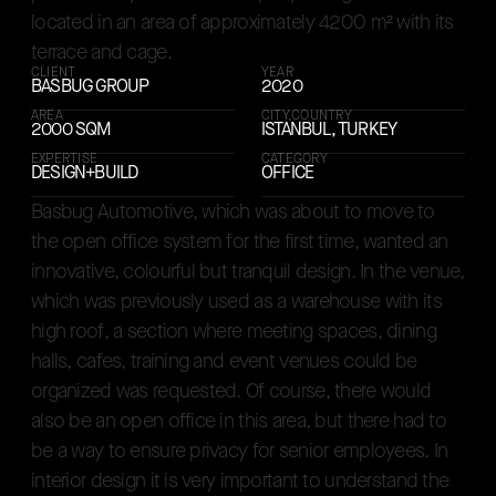
l
o
c
a
t
e
d
i
n
a
n
a
r
e
a
o
f
a
p
p
r
o
x
i
m
a
t
e
l
y
4
2
0
0
m
²
w
i
t
h
i
t
s
Basbug Automotive Open Office, was desig
t
e
r
r
a
c
e
a
n
d
c
a
g
e
.
CLIENT
YEAR
BASBUG GROUP
2020
AREA
CITY,COUNTRY
2000 SQM
ISTANBUL, TURKEY
EXPERTISE
CATEGORY
DESIGN+BUILD
OFFICE
B
a
s
b
u
g
A
u
t
o
m
o
t
i
v
e
,
w
h
i
c
h
w
a
s
a
b
o
u
t
t
o
m
o
v
e
t
o
t
h
e
o
p
e
n
o
f
f
i
c
e
s
y
s
t
e
m
f
o
r
t
h
e
f
i
r
s
t
t
i
m
e
,
w
a
n
t
e
d
a
n
i
n
n
o
v
a
t
i
v
e
,
c
o
l
o
u
r
f
u
l
b
u
t
t
r
a
n
q
u
i
l
d
e
s
i
g
n
.
I
n
t
h
e
v
e
n
u
e
,
w
h
i
c
h
w
a
s
p
r
e
v
i
o
u
s
l
y
u
s
e
d
a
s
a
w
a
r
e
h
o
u
s
e
w
i
t
h
i
t
s
h
i
g
h
r
o
o
f
,
a
s
e
c
t
i
o
n
w
h
e
r
e
m
e
e
t
i
n
g
s
p
a
c
e
s
,
d
i
n
i
n
g
h
a
l
l
s
,
c
a
f
e
s
,
t
r
a
i
n
i
n
g
a
n
d
e
v
e
n
t
v
e
n
u
e
s
c
o
u
l
d
b
e
o
r
g
a
n
i
z
e
d
w
a
s
r
e
q
u
e
s
t
e
d
.
O
f
c
o
u
r
s
e
,
t
h
e
r
e
w
o
u
l
d
a
l
s
o
b
e
a
n
o
p
e
n
o
f
f
i
c
e
i
n
t
h
i
s
a
r
e
a
,
b
u
t
t
h
e
r
e
h
a
d
t
o
b
e
a
w
a
y
t
o
e
n
s
u
r
e
p
r
i
v
a
c
y
f
o
r
s
e
n
i
o
r
e
m
p
l
o
y
e
e
s
.
I
n
i
n
t
e
r
i
o
r
d
e
s
i
g
n
i
t
i
s
v
e
r
y
i
m
p
o
r
t
a
n
t
t
o
u
n
d
e
r
s
t
a
n
d
t
h
e