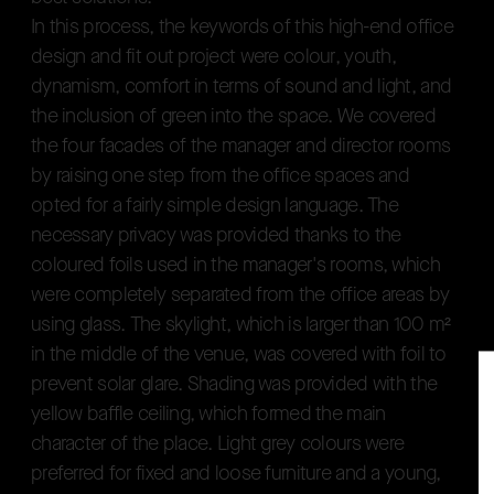
I
n
t
h
i
s
p
r
o
c
e
s
s
,
t
h
e
k
e
y
w
o
r
d
s
o
f
t
h
i
s
h
i
g
h
-
e
n
d
o
f
f
i
c
e
d
e
s
i
g
n
a
n
d
f
i
t
o
u
t
p
r
o
j
e
c
t
w
e
r
e
c
o
l
o
u
r
,
y
o
u
t
h
,
d
y
n
a
m
i
s
m
,
c
o
m
f
o
r
t
i
n
t
e
r
m
s
o
f
s
o
u
n
d
a
n
d
l
i
g
h
t
,
a
n
d
t
h
e
i
n
c
l
u
s
i
o
n
o
f
g
r
e
e
n
i
n
t
o
t
h
e
s
p
a
c
e
.
W
e
c
o
v
e
r
e
d
t
h
e
f
o
u
r
f
a
c
a
d
e
s
o
f
t
h
e
m
a
n
a
g
e
r
a
n
d
d
i
r
e
c
t
o
r
r
o
o
m
s
b
y
r
a
i
s
i
n
g
o
n
e
s
t
e
p
f
r
o
m
t
h
e
o
f
f
i
c
e
s
p
a
c
e
s
a
n
d
o
p
t
e
d
f
o
r
a
f
a
i
r
l
y
s
i
m
p
l
e
d
e
s
i
g
n
l
a
n
g
u
a
g
e
.
T
h
e
n
e
c
e
s
s
a
r
y
p
r
i
v
a
c
y
w
a
s
p
r
o
v
i
d
e
d
t
h
a
n
k
s
t
o
t
h
e
c
o
l
o
u
r
e
d
f
o
i
l
s
u
s
e
d
i
n
t
h
e
m
a
n
a
g
e
r
'
s
r
o
o
m
s
,
w
h
i
c
h
w
e
r
e
c
o
m
p
l
e
t
e
l
y
s
e
p
a
r
a
t
e
d
f
r
o
m
t
h
e
o
f
f
i
c
e
a
r
e
a
s
b
y
u
s
i
n
g
g
l
a
s
s
.
T
h
e
s
k
y
l
i
g
h
t
,
w
h
i
c
h
i
s
l
a
r
g
e
r
t
h
a
n
1
0
0
m
²
i
n
t
h
e
m
i
d
d
l
e
o
f
t
h
e
v
e
n
u
e
,
w
a
s
c
o
v
e
r
e
d
w
i
t
h
f
o
i
l
t
o
p
r
e
v
e
n
t
s
o
l
a
r
g
l
a
r
e
.
S
h
a
d
i
n
g
w
a
s
p
r
o
v
i
d
e
d
w
i
t
h
t
h
e
y
e
l
l
o
w
b
a
f
f
l
e
c
e
i
l
i
n
g
,
w
h
i
c
h
f
o
r
m
e
d
t
h
e
m
a
i
n
c
h
a
r
a
c
t
e
r
o
f
t
h
e
p
l
a
c
e
.
L
i
g
h
t
g
r
e
y
c
o
l
o
u
r
s
w
e
r
e
p
r
e
f
e
r
r
e
d
f
o
r
f
i
x
e
d
a
n
d
l
o
o
s
e
f
u
r
n
i
t
u
r
e
a
n
d
a
y
o
u
n
g
,