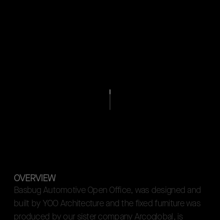
OVERVIEW
B
a
s
b
u
g
A
u
t
o
m
o
t
i
v
e
O
p
e
n
O
f
f
i
c
e
,
w
a
s
d
e
s
i
g
n
e
d
a
n
d
b
u
i
l
t
b
y
Y
O
O
A
r
c
h
i
t
e
c
t
u
r
e
a
n
d
t
h
e
f
i
x
e
d
f
u
r
n
i
t
u
r
e
w
a
s
p
r
o
d
u
c
e
d
b
y
o
u
r
s
i
s
t
e
r
c
o
m
p
a
n
y
A
r
c
o
g
l
o
b
a
l
,
i
s