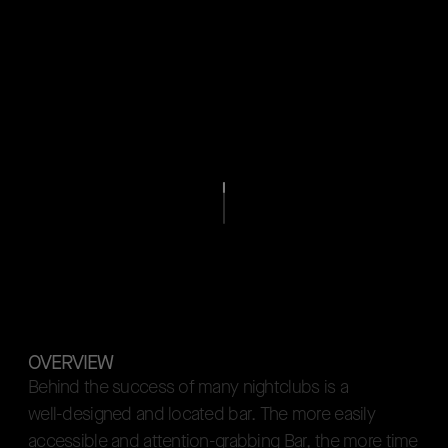
OVERVIEW
B
e
h
i
n
d
t
h
e
s
u
c
c
e
s
s
o
f
m
a
n
y
n
i
g
h
t
c
l
u
b
s
i
s
a
w
e
l
l
-
d
e
s
i
g
n
e
d
a
n
d
l
o
c
a
t
e
d
b
a
r
.
T
h
e
m
o
r
e
e
a
s
i
l
y
a
c
c
e
s
s
i
b
l
e
a
n
d
a
t
t
e
n
t
i
o
n
-
g
r
a
b
b
i
n
g
B
a
r
,
t
h
e
m
o
r
e
t
i
m
e