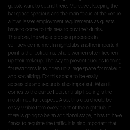
g
u
e
s
t
s
w
a
n
t
t
o
s
p
e
n
d
t
h
e
r
e
.
M
o
r
e
o
v
e
r
,
k
e
e
p
i
n
g
t
h
e
b
a
r
s
p
a
c
e
s
p
a
c
i
o
u
s
a
n
d
t
h
e
m
a
i
n
f
o
c
u
s
o
f
t
h
e
v
e
n
u
e
a
l
l
o
w
s
l
e
s
s
e
r
e
m
p
l
o
y
m
e
n
t
r
e
q
u
i
r
e
m
e
n
t
s
a
s
g
u
e
s
t
s
h
a
v
e
t
o
c
o
m
e
t
o
t
h
i
s
a
r
e
a
t
o
b
u
y
t
h
e
i
r
d
r
i
n
k
s
.
T
h
e
r
e
f
o
r
e
,
t
h
e
w
h
o
l
e
p
r
o
c
e
s
s
p
r
o
c
e
e
d
s
i
n
s
e
l
f
-
s
e
r
v
i
c
e
m
a
n
n
e
r
.
I
n
n
i
g
h
t
c
l
u
b
s
a
n
o
t
h
e
r
i
m
p
o
r
t
a
n
t
p
o
i
n
t
i
s
t
h
e
r
e
s
t
r
o
o
m
s
,
w
h
e
r
e
w
o
m
e
n
o
f
t
e
n
f
r
e
s
h
e
n
u
p
t
h
e
i
r
m
a
k
e
u
p
.
T
h
e
w
a
y
t
o
p
r
e
v
e
n
t
q
u
e
u
e
s
f
o
r
m
i
n
g
f
o
r
r
e
s
t
r
o
o
m
s
i
s
t
o
o
p
e
n
u
p
a
l
a
r
g
e
s
p
a
c
e
f
o
r
m
a
k
e
u
p
a
n
d
s
o
c
i
a
l
i
z
i
n
g
.
F
o
r
t
h
i
s
s
p
a
c
e
t
o
b
e
e
a
s
i
l
y
a
c
c
e
s
s
i
b
l
e
a
n
d
s
e
c
u
r
e
i
s
a
l
s
o
i
m
p
o
r
t
a
n
t
.
W
h
e
n
i
t
c
o
m
e
s
t
o
t
h
e
d
a
n
c
e
f
l
o
o
r
,
a
n
t
i
-
s
l
i
p
f
l
o
o
r
i
n
g
i
s
t
h
e
m
o
s
t
i
m
p
o
r
t
a
n
t
a
s
p
e
c
t
.
A
l
s
o
,
t
h
i
s
a
r
e
a
s
h
o
u
l
d
b
e
e
a
s
i
l
y
v
i
s
i
b
l
e
f
r
o
m
e
v
e
r
y
p
o
i
n
t
o
f
t
h
e
n
i
g
h
t
c
l
u
b
.
I
f
t
h
e
r
e
i
s
g
o
i
n
g
t
o
b
e
a
n
a
d
d
i
t
i
o
n
a
l
s
t
a
g
e
,
i
t
h
a
s
t
o
h
a
v
e
f
l
a
n
k
s
t
o
r
e
g
u
l
a
t
e
t
h
e
t
r
a
f
f
i
c
.
I
t
i
s
a
l
s
o
i
m
p
o
r
t
a
n
t
t
h
a
t