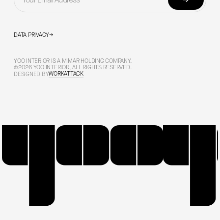
→
DATA PRIVACY
→
YOO INTERIOR IS A MIMAR HOLDING COMPANY.
©2026 YOO INTERIOR, ALL RIGHTS RESERVED.
WORKATTACK
DESIGNED BY