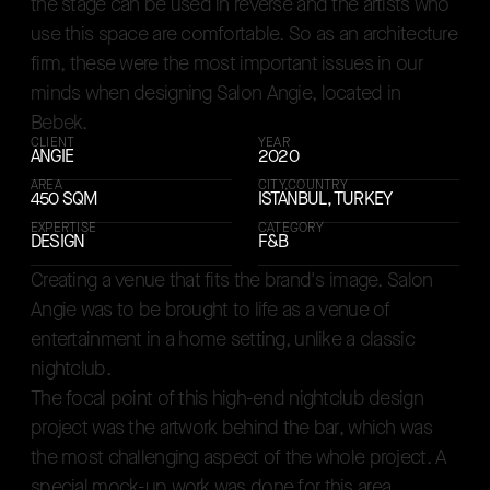
t
h
e
s
t
a
g
e
c
a
n
b
e
u
s
e
d
i
n
r
e
v
e
r
s
e
a
n
d
t
h
e
a
r
t
i
s
t
s
w
h
o
u
s
e
t
h
i
s
s
p
a
c
e
a
r
e
c
o
m
f
o
r
t
a
b
l
e
.
S
o
a
s
a
n
a
r
c
h
i
t
e
c
t
u
r
e
f
i
r
m
,
t
h
e
s
e
w
e
r
e
t
h
e
m
o
s
t
i
m
p
o
r
t
a
n
t
i
s
s
u
e
s
i
n
o
u
r
m
i
n
d
s
w
h
e
n
d
e
s
i
g
n
i
n
g
S
a
l
o
n
A
n
g
i
e
,
l
o
c
a
t
e
d
i
n
Behind the success of many nightclubs is a well-des
B
e
b
e
k
.
CLIENT
YEAR
ANGIE
2020
AREA
CITY,COUNTRY
450 SQM
ISTANBUL, TURKEY
EXPERTISE
CATEGORY
DESIGN
F&B
C
r
e
a
t
i
n
g
a
v
e
n
u
e
t
h
a
t
f
i
t
s
t
h
e
b
r
a
n
d
'
s
i
m
a
g
e
.
S
a
l
o
n
A
n
g
i
e
w
a
s
t
o
b
e
b
r
o
u
g
h
t
t
o
l
i
f
e
a
s
a
v
e
n
u
e
o
f
e
n
t
e
r
t
a
i
n
m
e
n
t
i
n
a
h
o
m
e
s
e
t
t
i
n
g
,
u
n
l
i
k
e
a
c
l
a
s
s
i
c
Creating a venue that fits the brand's image. Sal
n
i
g
h
t
c
l
u
b
.
T
h
e
f
o
c
a
l
p
o
i
n
t
o
f
t
h
i
s
h
i
g
h
-
e
n
d
n
i
g
h
t
c
l
u
b
d
e
s
i
g
n
p
r
o
j
e
c
t
w
a
s
t
h
e
a
r
t
w
o
r
k
b
e
h
i
n
d
t
h
e
b
a
r
,
w
h
i
c
h
w
a
s
t
h
e
m
o
s
t
c
h
a
l
l
e
n
g
i
n
g
a
s
p
e
c
t
o
f
t
h
e
w
h
o
l
e
p
r
o
j
e
c
t
.
A
s
p
e
c
i
a
l
m
o
c
k
-
u
p
w
o
r
k
w
a
s
d
o
n
e
f
o
r
t
h
i
s
a
r
e
a
.