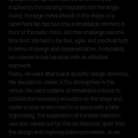
I
n
s
p
i
r
e
d
b
y
t
h
e
p
a
i
n
t
i
n
g
i
n
t
e
g
r
a
t
e
d
w
i
t
h
t
h
e
A
n
g
i
e
b
r
a
n
d
,
t
h
e
l
a
r
g
e
m
e
t
a
l
a
r
t
w
o
r
k
i
n
t
h
e
s
h
a
p
e
o
f
a
h
a
n
d
-
h
e
l
d
f
a
n
h
a
s
b
e
c
o
m
e
a
r
e
m
a
r
k
a
b
l
e
e
l
e
m
e
n
t
i
n
f
r
o
n
t
o
f
t
h
e
r
u
s
t
i
c
m
i
r
r
o
r
.
A
n
o
t
h
e
r
c
h
a
l
l
e
n
g
e
w
a
s
t
h
e
t
i
m
e
l
i
m
i
t
.
W
e
h
a
d
t
o
b
e
f
a
s
t
,
a
g
i
l
e
,
a
n
d
p
r
a
c
t
i
c
a
l
b
o
t
h
i
n
t
e
r
m
s
o
f
d
e
s
i
g
n
a
n
d
i
m
p
l
e
m
e
n
t
a
t
i
o
n
.
F
o
r
t
u
n
a
t
e
l
y
,
w
e
o
v
e
r
c
a
m
e
t
h
i
s
h
a
r
d
s
h
i
p
w
i
t
h
a
n
e
f
f
e
c
t
i
v
e
The focal point of this high-end nightclub desi
t
e
a
m
w
o
r
k
.
F
i
r
s
t
l
y
,
w
e
w
e
n
t
a
f
t
e
r
b
r
a
n
d
-
s
p
e
c
i
f
i
c
d
e
s
i
g
n
e
l
e
m
e
n
t
s
.
W
e
d
e
c
i
d
e
d
t
o
c
r
e
a
t
e
a
7
0
s
a
t
m
o
s
p
h
e
r
e
i
n
t
h
e
v
e
n
u
e
.
W
e
u
s
e
d
c
u
r
t
a
i
n
s
o
f
r
e
m
a
r
k
a
b
l
e
c
o
l
o
u
r
s
t
o
p
r
o
v
i
d
e
t
h
e
n
e
c
e
s
s
a
r
y
a
c
o
u
s
t
i
c
s
o
n
t
h
e
s
t
a
g
e
a
n
d
c
r
e
a
t
e
a
c
o
s
y
e
n
v
i
r
o
n
m
e
n
t
i
n
a
s
p
a
c
e
w
i
t
h
a
f
a
i
r
l
y
h
i
g
h
c
e
i
l
i
n
g
.
T
h
e
s
u
p
e
r
v
i
s
i
o
n
o
f
f
u
r
n
i
t
u
r
e
s
e
l
e
c
t
i
o
n
w
a
s
a
l
s
o
c
a
r
r
i
e
d
o
u
t
b
y
Y
o
o
A
r
c
h
i
t
e
c
t
u
r
e
,
a
p
a
r
t
f
r
o
m
t
h
e
d
e
s
i
g
n
a
n
d
i
m
p
l
e
m
e
n
t
a
t
i
o
n
p
r
o
c
e
s
s
e
s
.
A
s
a
n